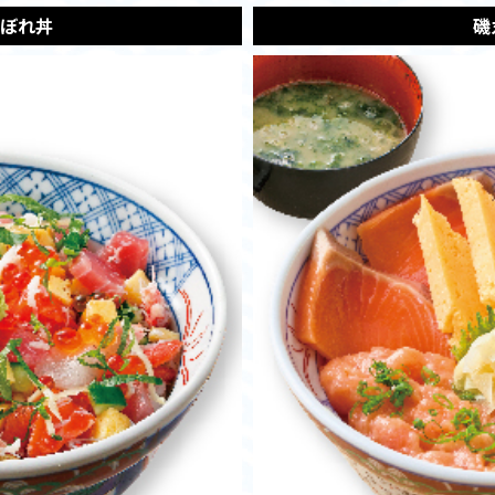
ぼれ丼
磯