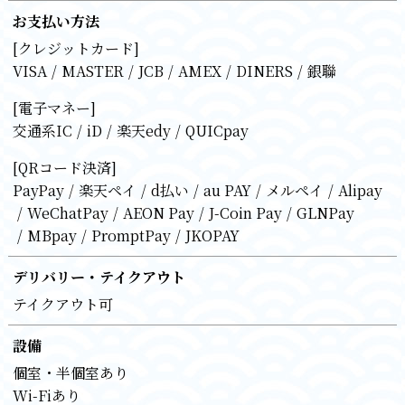
お支払い方法
[クレジットカード]
VISA
MASTER
JCB
AMEX
DINERS
銀聯
[電子マネー]
交通系IC
iD
楽天edy
QUICpay
[QRコード決済]
PayPay
楽天ペイ
d払い
au PAY
メルペイ
Alipay
WeChatPay
AEON Pay
J-Coin Pay
GLNPay
MBpay
PromptPay
JKOPAY
デリバリー・テイクアウト
テイクアウト可
設備
個室・半個室あり
Wi-Fiあり