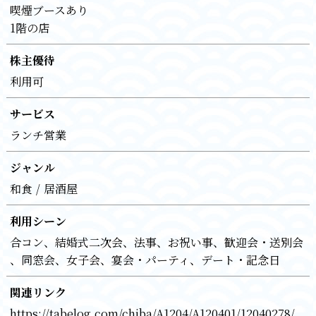
喫煙ブースあり
1階の店
株主優待
利用可
サービス
ランチ営業
ジャンル
和食
居酒屋
利用シーン
合コン
結婚式二次会
法事
お祝い事
歓迎会・送別会
同窓会
女子会
宴会・パーティ
デート・記念日
関連リンク
https://tabelog.com/chiba/A1204/A120401/12040278/