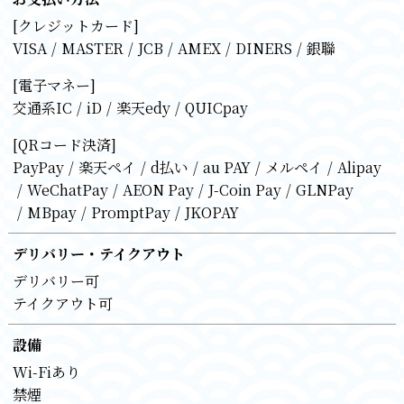
[クレジットカード]
VISA
MASTER
JCB
AMEX
DINERS
銀聯
[電子マネー]
交通系IC
iD
楽天edy
QUICpay
[QRコード決済]
PayPay
楽天ペイ
d払い
au PAY
メルペイ
Alipay
WeChatPay
AEON Pay
J-Coin Pay
GLNPay
MBpay
PromptPay
JKOPAY
デリバリー・テイクアウト
デリバリー可
テイクアウト可
設備
Wi-Fiあり
禁煙