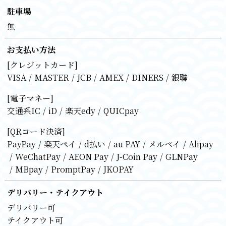
駐車場
無
お支払い方法
[クレジットカード]
VISA
MASTER
JCB
AMEX
DINERS
銀聯
[電子マネー]
交通系IC
iD
楽天edy
QUICpay
[QRコード決済]
PayPay
楽天ペイ
d払い
au PAY
メルペイ
Alipay
WeChatPay
AEON Pay
J-Coin Pay
GLNPay
MBpay
PromptPay
JKOPAY
デリバリー・テイクアウト
デリバリー可
テイクアウト可