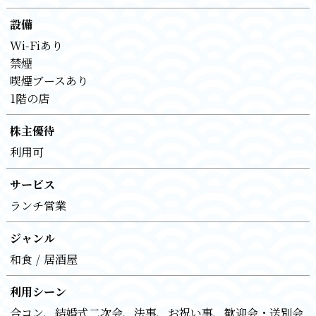
設備
Wi-Fiあり
禁煙
喫煙ブースあり
1階の店
株主優待
利用可
サービス
ランチ営業
ジャンル
和食
居酒屋
利用シーン
合コン
結婚式二次会
法事
お祝い事
歓迎会・送別会