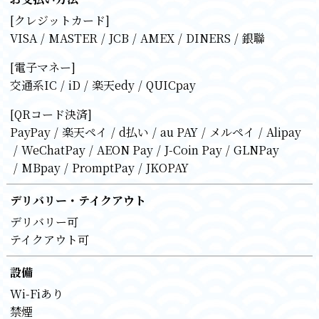
[クレジットカード]
VISA
MASTER
JCB
AMEX
DINERS
銀聯
[電子マネー]
交通系IC
iD
楽天edy
QUICpay
[QRコード決済]
PayPay
楽天ペイ
d払い
au PAY
メルペイ
Alipay
WeChatPay
AEON Pay
J-Coin Pay
GLNPay
MBpay
PromptPay
JKOPAY
デリバリー・テイクアウト
デリバリー可
テイクアウト可
設備
Wi-Fiあり
禁煙